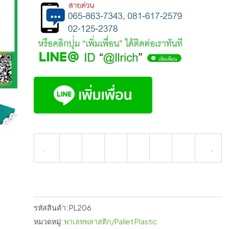
.
.
รหัสสินค้า:
PL206
หมวดหมู่:
พาเลทพลาสติก/Pallet Plastic