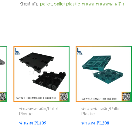
ป้ายกำกับ:
pallet
,
pallet plastic
,
พาเลท
,
พาเลทพลาสติก
พาเลทพลาสติก/Pallet
พาเลทพลาสติก/Pallet
Plastic
Plastic
พาเลท PL109
พาเลท PL208