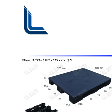
Skip
to
content