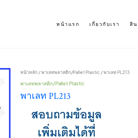
หน้าแรก
เกี่ยวกับเรา
สิน
หน้าหลัก
/
พาเลทพลาสติก/Pallet Plastic
/ พาเลท PL213
พาเลทพลาสติก/Pallet Plastic
พาเลท PL213