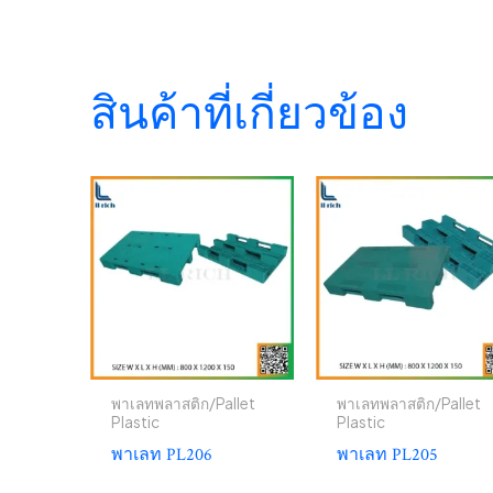
สินค้าที่เกี่ยวข้อง
พาเลทพลาสติก/Pallet
พาเลทพลาสติก/Pallet
Plastic
Plastic
พาเลท PL206
พาเลท PL205