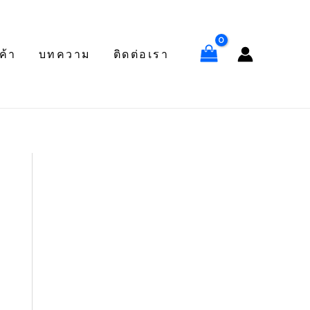
ค้า
บทความ
ติดต่อเรา