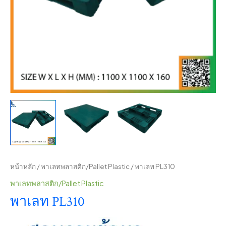
หน้าหลัก
/
พาเลทพลาสติก/Pallet Plastic
/ พาเลท PL310
พาเลทพลาสติก/Pallet Plastic
พาเลท PL310