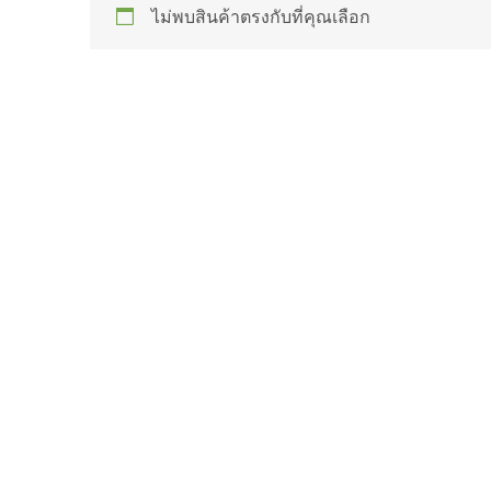
ไม่พบสินค้าตรงกับที่คุณเลือก