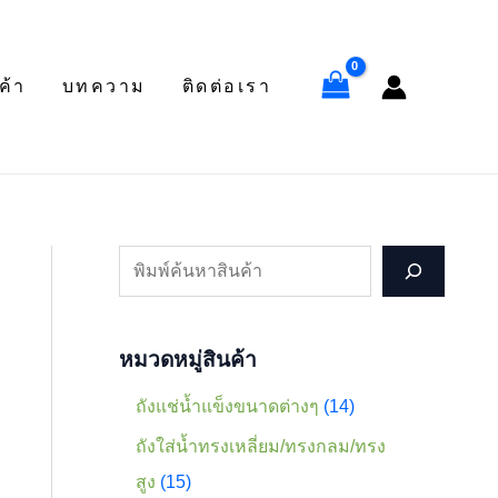
S
1
4
2
3
2
3
1
7
3
1
1
1
1
7
1
5
2
7
3
4
7
7
1
4
7
1
3
4
e
5
สิ
สิ
สิ
สิ
สิ
สิ
สิ
สิ
สิ
สิ
สิ
สิ
สิ
0
สิ
สิ
สิ
สิ
สิ
สิ
สิ
6
2
สิ
4
4
3
ค้า
บทความ
ติดต่อเรา
a
สิ
น
น
น
น
น
น
น
น
น
น
น
น
น
สิ
น
น
น
น
น
น
น
สิ
สิ
น
สิ
สิ
สิ
r
น
ค้
ค้
ค้
ค้
ค้
ค้
ค้
ค้
ค้
ค้
ค้
ค้
ค้
น
ค้
ค้
ค้
ค้
ค้
ค้
ค้
น
น
ค้
น
น
น
c
ค้
า
า
า
า
า
า
า
า
า
า
า
า
า
ค้
า
า
า
า
า
า
า
ค้
ค้
า
ค้
ค้
ค้
h
า
า
า
า
า
า
า
หมวดหมู่สินค้า
ถังแช่น้ำแข็งขนาดต่างๆ
14
ถังใส่น้ำทรงเหลี่ยม/ทรงกลม/ทรง
สูง
15