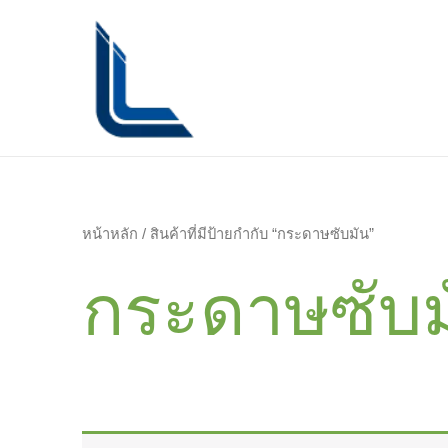
Skip
to
content
หน้าหลัก
/ สินค้าที่มีป้ายกำกับ “กระดาษซับมัน”
กระดาษซับม