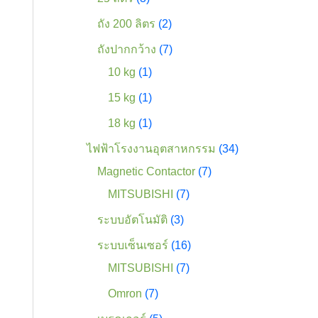
ถัง 200 ลิตร
2
ถังปากกว้าง
7
10 kg
1
15 kg
1
18 kg
1
ไฟฟ้าโรงงานอุตสาหกรรม
34
Magnetic Contactor
7
MITSUBISHI
7
ระบบอัตโนมัติ
3
ระบบเซ็นเซอร์
16
MITSUBISHI
7
Omron
7