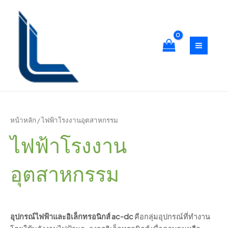
Skip
S
4
2
3
2
1
3
3
7
1
1
1
1
1
5
7
7
2
3
4
7
7
1
4
1
7
3
4
1
MAIN
to
e
สิ
สิ
สิ
สิ
สิ
สิ
สิ
สิ
สิ
สิ
สิ
สิ
0
สิ
สิ
สิ
สิ
สิ
สิ
สิ
สิ
6
2
4
สิ
4
3
5
MEN
content
a
น
น
น
น
น
น
น
น
น
น
น
น
สิ
น
น
น
น
น
น
น
น
สิ
สิ
สิ
น
สิ
สิ
สิ
r
ค้
ค้
ค้
ค้
ค้
ค้
ค้
ค้
ค้
ค้
ค้
ค้
น
ค้
ค้
ค้
ค้
ค้
ค้
ค้
ค้
น
น
น
ค้
น
น
น
c
า
า
า
า
า
า
า
า
า
า
า
า
ค้
า
า
า
า
า
า
า
า
ค้
ค้
ค้
า
ค้
ค้
ค้
h
า
า
า
า
า
า
า
หน้าหลัก
/ ไฟฟ้าโรงงานอุตสาหกรรม
ไฟฟ้าโรงงาน
อุตสาหกรรม
อุปกรณ์ไฟฟ้าและอิเล็กทรอนิกส์ ac-dc
คือกลุ่มอุปกรณ์ที่ทำงาน