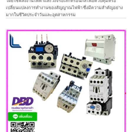
โดยใช้พลังงานไฟฟ้าและวงจรอิเล็กทรอนิกส์ เพื่อควบคุมหรือ
เปลี่ยนแปลงการทำงานของสัญญาณไฟฟ้า ซึ่งมีความสำคัญอย่าง
มากในชีวิตประจำวันและอุตสาหกรรม