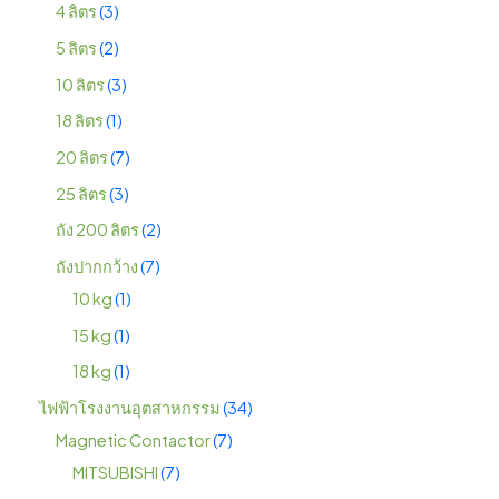
4 ลิตร
3
5 ลิตร
2
10 ลิตร
3
18 ลิตร
1
20 ลิตร
7
25 ลิตร
3
ถัง 200 ลิตร
2
ถังปากกว้าง
7
10 kg
1
15 kg
1
18 kg
1
ไฟฟ้าโรงงานอุตสาหกรรม
34
Magnetic Contactor
7
MITSUBISHI
7