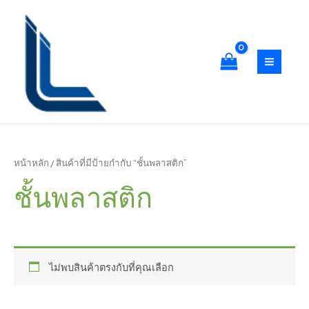
Skip
S
4
2
3
2
1
3
3
7
1
1
1
1
1
5
7
7
2
3
4
7
7
1
4
1
7
3
4
1
MAIN
to
e
สิ
สิ
สิ
สิ
สิ
สิ
สิ
สิ
สิ
สิ
สิ
สิ
0
สิ
สิ
สิ
สิ
สิ
สิ
สิ
สิ
6
2
4
สิ
4
3
5
MEN
content
a
น
น
น
น
น
น
น
น
น
น
น
น
สิ
น
น
น
น
น
น
น
น
สิ
สิ
สิ
น
สิ
สิ
สิ
r
ค้
ค้
ค้
ค้
ค้
ค้
ค้
ค้
ค้
ค้
ค้
ค้
น
ค้
ค้
ค้
ค้
ค้
ค้
ค้
ค้
น
น
น
ค้
น
น
น
c
า
า
า
า
า
า
า
า
า
า
า
า
ค้
า
า
า
า
า
า
า
า
ค้
ค้
ค้
า
ค้
ค้
ค้
h
า
า
า
า
า
า
า
หน้าหลัก
/ สินค้าที่มีป้ายกำกับ “ชั้นพลาสติก”
ชั้นพลาสติก
ไม่พบสินค้าตรงกับที่คุณเลือก