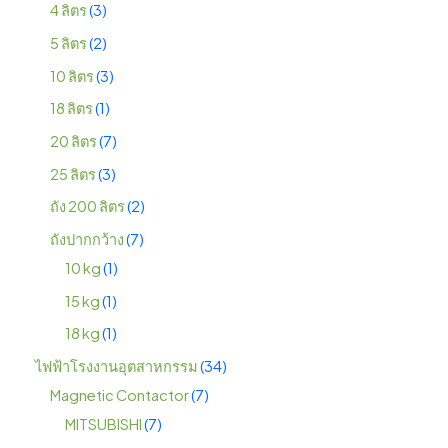
4 ลิตร
3
5 ลิตร
2
10 ลิตร
3
18 ลิตร
1
20 ลิตร
7
25 ลิตร
3
ถัง 200 ลิตร
2
ถังปากกว้าง
7
10 kg
1
15 kg
1
18 kg
1
ไฟฟ้าโรงงานอุตสาหกรรม
34
Magnetic Contactor
7
MITSUBISHI
7