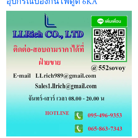
อุปกรณ์ป้องกันไฟดูด 6KA