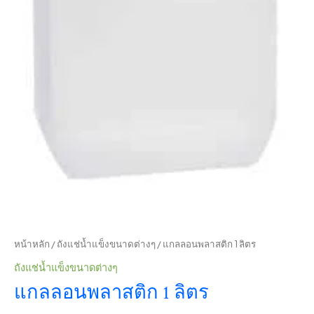
หน้าหลัก
/
ถังแช่น้ำแข็งขนาดต่างๆ
/ แกลลอนพลาสติก 1 ลิตร
ถังแช่น้ำแข็งขนาดต่างๆ
แกลลอนพลาสติก 1 ลิตร