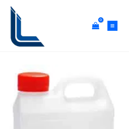
Skip
MAIN
to
MEN
content