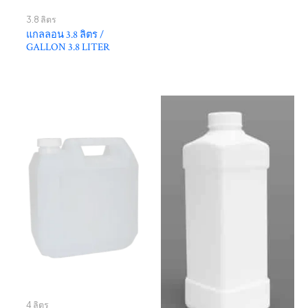
3.8 ลิตร
แกลลอน 3.8 ลิตร /
GALLON 3.8 LITER
4 ลิตร