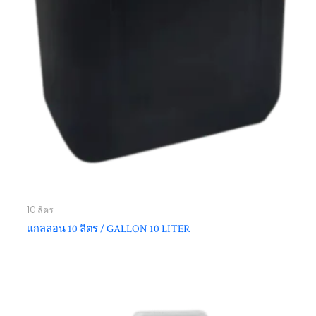
10 ลิตร
แกลลอน 10 ลิตร / GALLON 10 LITER