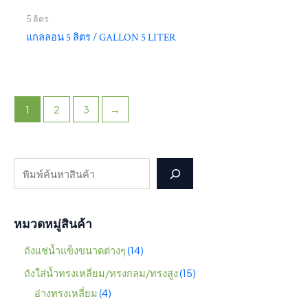
5 ลิตร
แกลลอน 5 ลิตร / GALLON 5 LITER
1
2
3
→
หมวดหมู่สินค้า
ถังแช่น้ำแข็งขนาดต่างๆ
14
ถังใส่น้ำทรงเหลี่ยม/ทรงกลม/ทรงสูง
15
อ่างทรงเหลี่ยม
4