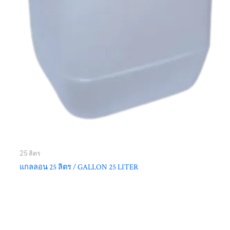
25 ลิตร
แกลลอน 25 ลิตร / GALLON 25 LITER