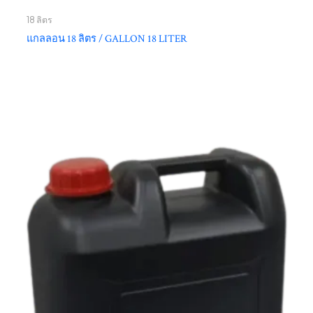
18 ลิตร
แกลลอน 18 ลิตร / GALLON 18 LITER