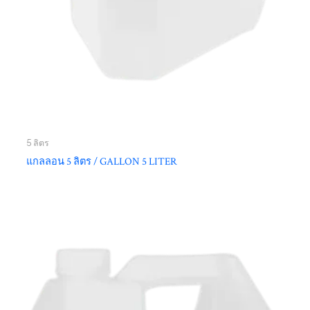
5 ลิตร
แกลลอน 5 ลิตร / GALLON 5 LITER