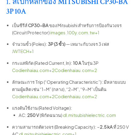
1. สเปกหลักของ
MITSUBISHI CP30‑BA
3P 10A
เป็นซีรีส์
CP30-BA
ของ Mitsubishi สำหรับการป้องกันวงจร
(Circuit Protector)
images.100y.com.tw
+1
จำนวนขั้ว (Poles):
3P (3 ขั้ว)
— เหมาะกับวงจร 3 เฟส
JWTECH
+1
กระแสพิกัด (Rated Current, In):
10 A
ในรุ่น 3P
Codienhaiau.com
+2
Codienhaiau.com
+2
ลักษณะการ Trip (“Operating Characteristic”): มีหลายแบบ
ตามผู้ผลิต เช่น “1-M” (กลาง), “2-M”, “9-M” เป็นต้น
Codienhaiau.com
+2
Codienhaiau.com
+2
แรงดันใช้งาน (Rated Voltage):
AC:
250 V
(พิกัดฉนวน)
dl.mitsubishielectric.com
ความสามารถตัดวงจร (Breaking Capacity): ~
2.5 kA
ที่ 250 V
AC
dl.mitsubishielectric.com
+1