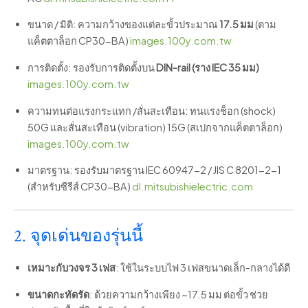
ขนาด / มิติ: ความกว้างของแต่ละขั้วประมาณ
17.5 มม
(ตาม
แค็ตตาล็อก CP30-BA)
images.100y.com.tw
การติดตั้ง: รองรับการติดตั้งบน
DIN-rail (ราง IEC 35 มม)
images.100y.com.tw
ความทนต่อแรงกระแทก /สั่นสะเทือน: ทนแรงช็อก (shock)
50G และสั่นสะเทือน (vibration) 15G (สเปกจากแค็ตตาล็อก)
images.100y.com.tw
มาตรฐาน: รองรับมาตรฐาน IEC 60947-2 / JIS C 8201-2-1
(สำหรับซีรีส์ CP30-BA)
dl.mitsubishielectric.com
2. จุดเด่นของรุ่นนี้
เหมาะกับวงจร 3 เฟส
: ใช้ในระบบไฟ 3 เฟสขนาดเล็ก-กลางได้ดี
ขนาดกะทัดรัด
: ด้วยความกว้างเพียง ~17.5 มม ต่อขั้ว ช่วย