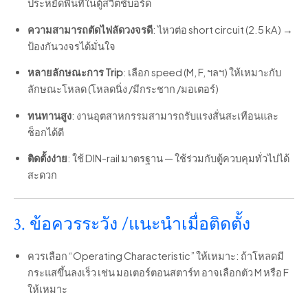
ประหยัดพื้นที่ในตู้สวิตช์บอร์ด
ความสามารถตัดไฟลัดวงจรดี
: ไหวต่อ short circuit (2.5 kA) →
ป้องกันวงจรได้มั่นใจ
หลายลักษณะการ Trip
: เลือก speed (M, F, ฯลฯ) ให้เหมาะกับ
ลักษณะโหลด (โหลดนิ่ง /มีกระชาก /มอเตอร์)
ทนทานสูง
: งานอุตสาหกรรมสามารถรับแรงสั่นสะเทือนและ
ช็อกได้ดี
ติดตั้งง่าย
: ใช้ DIN-rail มาตรฐาน — ใช้ร่วมกับตู้ควบคุมทั่วไปได้
สะดวก
3. ข้อควรระวัง /แนะนำเมื่อติดตั้ง
ควรเลือก “Operating Characteristic” ให้เหมาะ: ถ้าโหลดมี
กระแสขึ้นลงเร็ว เช่น มอเตอร์ตอนสตาร์ท อาจเลือกตัว M หรือ F
ให้เหมาะ