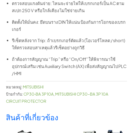
ตรวจสอบแรงดันจ่าย: ไหนจะจ่ายไฟให้เบรกเกอร์เป็น AC ตาม
สเปก 250 V หรือใกล้เคียง ไม่ใช่จ่ายเกิน
ติดตั้งให้มั่นคง: ยึดบนราง DIN ให้แน่น ป้องกันการโยกของเบรก
เกอร์
รีเซ็ตหลังจาก Trip: ถ้าเบรกเกอร์ตัดแล้ว (โอเวอร์โหลด / short)
ให้ตรวจสอบสาเหตุแล้วรีเซ็ตอย่างถูกวิธี
ถ้าต้องการสัญญาณ “Trip” หรือ “On/Off” ให้พิจารณาใช้
อุปกรณ์เสริม เช่น Auxiliary Switch (AX) เพื่อส่งสัญญาณไป PLC
/ HMI
หมวดหมู่:
MITSUBISHI
ป้ายกำกับ:
CP30‑BA 3P 10A
,
MITSUBISHI CP30-BA 3P 10A
CIRCUIT PROTECTOR
สินค้าที่เกี่ยวข้อง