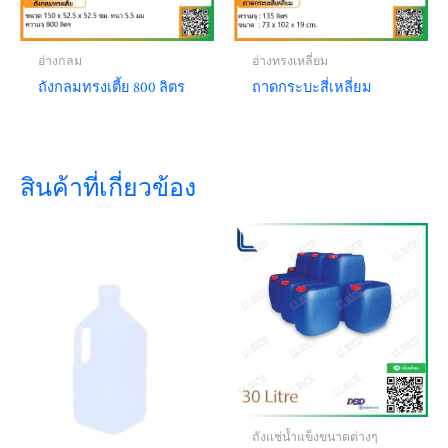
อ่างกลม
อ่างทรงเหลี่ยม
ถังกลมทรงเตี้ย 800 ลิตร
ถาดกระบะสี่เหลี่ยม
สินค้าที่เกี่ยวข้อง
ถังแช่น้ำแข็งขนาดต่างๆ