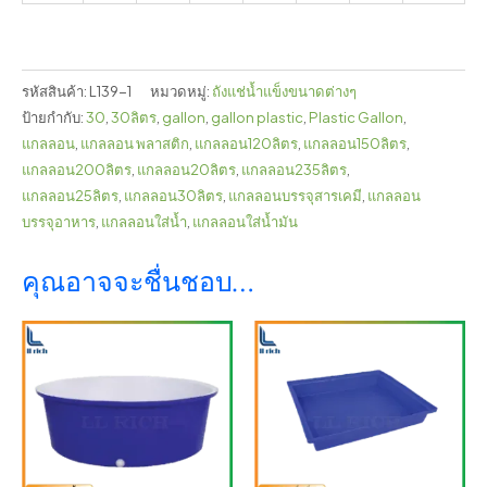
รหัสสินค้า:
L139-1
หมวดหมู่:
ถังแช่น้ำแข็งขนาดต่างๆ
ป้ายกำกับ:
30
,
30ลิตร
,
gallon
,
gallon plastic
,
Plastic Gallon
,
แกลลอน
,
แกลลอน พลาสติก
,
แกลลอน120ลิตร
,
แกลลอน150ลิตร
,
แกลลอน200ลิตร
,
แกลลอน20ลิตร
,
แกลลอน235ลิตร
,
แกลลอน25ลิตร
,
แกลลอน30ลิตร
,
แกลลอนบรรจุสารเคมี
,
แกลลอน
บรรจุอาหาร
,
แกลลอนใส่น้ำ
,
แกลลอนใส่น้ำมัน
คุณอาจจะชื่นชอบ…