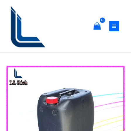
Skip
MAIN
to
MEN
content