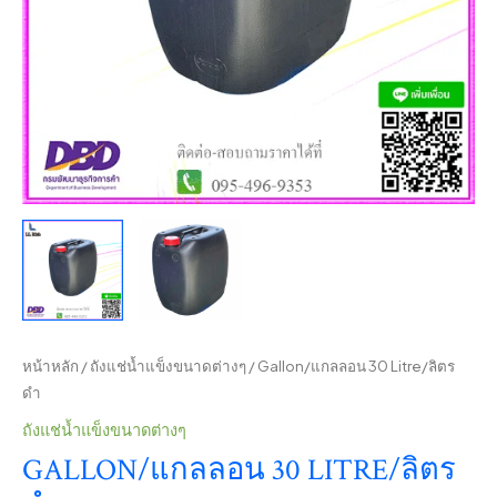
หน้าหลัก
/
ถังแช่น้ำแข็งขนาดต่างๆ
/ Gallon/แกลลอน 30 Litre/ลิตร
ดำ
ถังแช่น้ำแข็งขนาดต่างๆ
GALLON/แกลลอน 30 LITRE/ลิตร