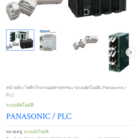
หน้าหลัก
/
ไฟฟ้าโรงงานอุตสาหกรรม
/
ระบบอัตโนมัติ
/ Panasonic /
PLC
ระบบอัตโนมัติ
PANASONIC / PLC
หมวดหมู่:
ระบบอัตโนมัติ