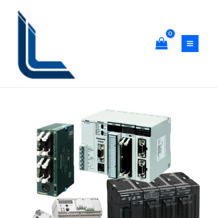
Skip
MAIN
to
MEN
content