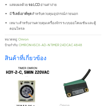
แสดงผลด้วย
จอ LCD
อ่านค่าง่าย
มี
รีเลย์เอาต์พุต
สำหรับควบคุมอุปกรณ์ภายนอก
เหมาะสำหรับงานควบคุมเครื่องจักร ระบบออโตเมชัน และตู้
คอนโทรล
หมวดหมู่:
Omron
ป้ายกำกับ:
OMRON H5CX-AD-N TIMER 24DCAC 4848
สินค้าที่เกี่ยวข้อง
Omron