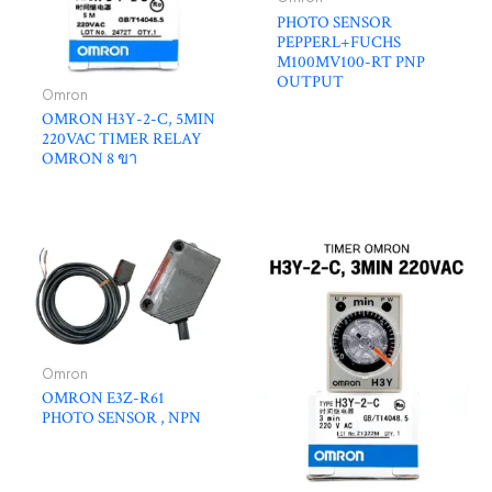
PHOTO SENSOR
PEPPERL+FUCHS
M100MV100-RT PNP
OUTPUT
Omron
OMRON H3Y-2-C, 5MIN
220VAC TIMER RELAY
OMRON 8 ขา
Omron
OMRON E3Z-R61
PHOTO SENSOR , NPN