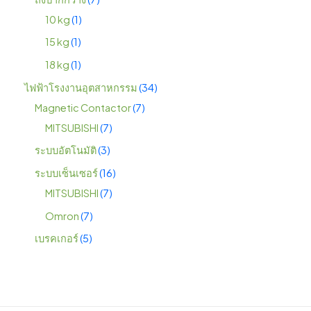
10 kg
1
15 kg
1
18 kg
1
ไฟฟ้าโรงงานอุตสาหกรรม
34
Magnetic Contactor
7
MITSUBISHI
7
ระบบอัตโนมัติ
3
ระบบเซ็นเซอร์
16
MITSUBISHI
7
Omron
7
เบรคเกอร์
5