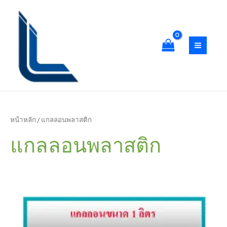
Skip
S
4
2
3
2
1
3
3
7
1
1
1
1
1
5
7
7
2
3
4
7
7
1
4
1
7
3
4
1
MAIN
to
e
สิ
สิ
สิ
สิ
สิ
สิ
สิ
สิ
สิ
สิ
สิ
สิ
0
สิ
สิ
สิ
สิ
สิ
สิ
สิ
สิ
6
2
4
สิ
4
3
5
MEN
content
a
น
น
น
น
น
น
น
น
น
น
น
น
สิ
น
น
น
น
น
น
น
น
สิ
สิ
สิ
น
สิ
สิ
สิ
r
ค้
ค้
ค้
ค้
ค้
ค้
ค้
ค้
ค้
ค้
ค้
ค้
น
ค้
ค้
ค้
ค้
ค้
ค้
ค้
ค้
น
น
น
ค้
น
น
น
c
า
า
า
า
า
า
า
า
า
า
า
า
ค้
า
า
า
า
า
า
า
า
ค้
ค้
ค้
า
ค้
ค้
ค้
h
า
า
า
า
า
า
า
หน้าหลัก
/ แกลลอนพลาสติก
แกลลอนพลาสติก