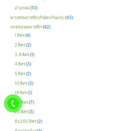
อ่างกลม
10
พาเลทพลาสติก/Pallet Plastic
43
แกลลอนพลาสติก
42
1 ลิตร
4
2 ลิตร
2
3.8 ลิตร
1
4 ลิตร
3
5 ลิตร
2
10 ลิตร
3
18 ลิตร
1
20 ลิตร
7
25 ลิตร
3
ถัง 200 ลิตร
2
ถังปากกว้าง
7