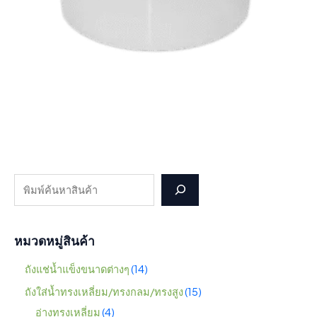
หมวดหมู่สินค้า
ถังแช่น้ำแข็งขนาดต่างๆ
14
ถังใส่น้ำทรงเหลี่ยม/ทรงกลม/ทรงสูง
15
อ่างทรงเหลี่ยม
4