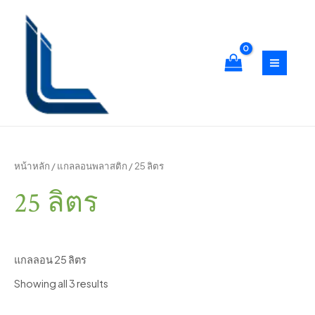
Sorted
Skip
S
4
2
3
2
1
3
3
7
1
1
1
1
1
5
7
7
2
3
4
7
7
1
4
1
7
3
4
1
MAIN
by
latest
to
e
สิ
สิ
สิ
สิ
สิ
สิ
สิ
สิ
สิ
สิ
สิ
สิ
0
สิ
สิ
สิ
สิ
สิ
สิ
สิ
สิ
6
2
4
สิ
4
3
5
MEN
content
a
น
น
น
น
น
น
น
น
น
น
น
น
สิ
น
น
น
น
น
น
น
น
สิ
สิ
สิ
น
สิ
สิ
สิ
r
ค้
ค้
ค้
ค้
ค้
ค้
ค้
ค้
ค้
ค้
ค้
ค้
น
ค้
ค้
ค้
ค้
ค้
ค้
ค้
ค้
น
น
น
ค้
น
น
น
c
า
า
า
า
า
า
า
า
า
า
า
า
ค้
า
า
า
า
า
า
า
า
ค้
ค้
ค้
า
ค้
ค้
ค้
h
า
า
า
า
า
า
า
หน้าหลัก
/
แกลลอนพลาสติก
/ 25 ลิตร
25 ลิตร
แกลลอน 25 ลิตร
Showing all 3 results