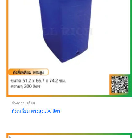
อ่างทรงเหลี่ยม
ถังเหลี่ยม ทรงสูง 200 ลิตร