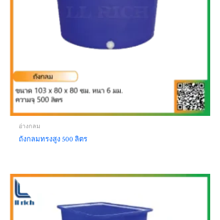
อ่างกลม
ถังกลมทรงสูง 500 ลิตร