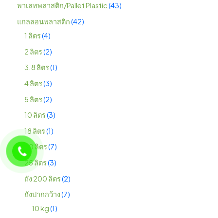
พาเลทพลาสติก/Pallet Plastic
43
แกลลอนพลาสติก
42
1 ลิตร
4
2 ลิตร
2
3.8 ลิตร
1
4 ลิตร
3
5 ลิตร
2
10 ลิตร
3
18 ลิตร
1
20 ลิตร
7
25 ลิตร
3
ถัง 200 ลิตร
2
ถังปากกว้าง
7
10 kg
1