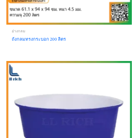
อ่างกลม
ถังกลมทรงกระบอก 200 ลิตร