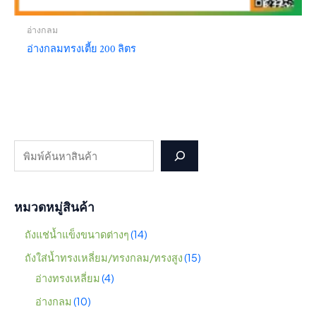
อ่างกลม
อ่างกลมทรงเตี้ย 200 ลิตร
หมวดหมู่สินค้า
ถังแช่น้ำแข็งขนาดต่างๆ
14
ถังใส่น้ำทรงเหลี่ยม/ทรงกลม/ทรงสูง
15
อ่างทรงเหลี่ยม
4
อ่างกลม
10