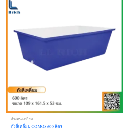
อ่างทรงเหลี่ยม
ถังสี่เหลี่ยม COMOS 600 ลิตร