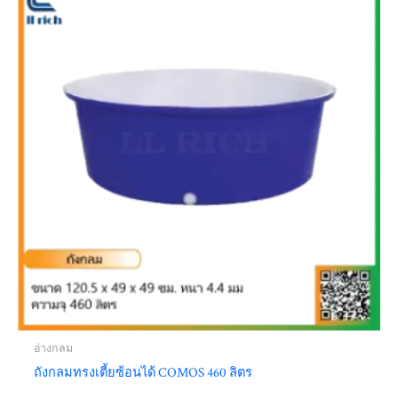
อ่างกลม
ถังกลมทรงเตี้ยซ้อนได้ COMOS 460 ลิตร