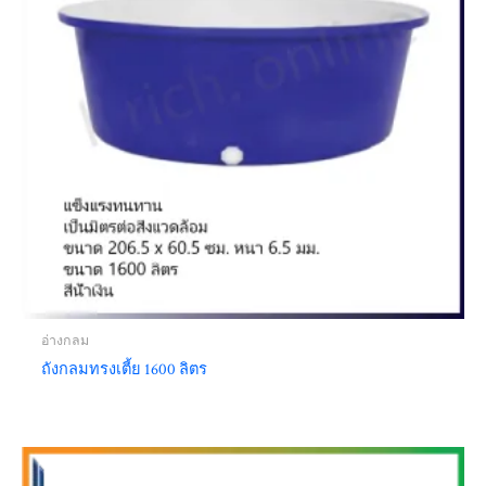
อ่างกลม
ถังกลมทรงเตี้ย 1600 ลิตร