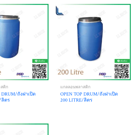
สติก
แกลลอนพลาสติก
 DRUM/ถังฝาเปิด
OPEN TOP DRUM/ถังฝาเปิด
/ลิตร
200 LITRE/ลิตร