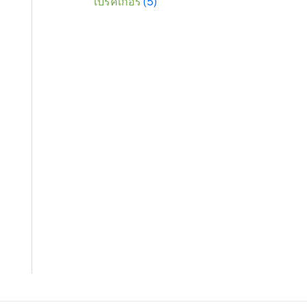
เบรคเกอร์
5