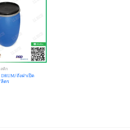
สติก
 DRUM/ถังฝาเปิด
/ลิตร