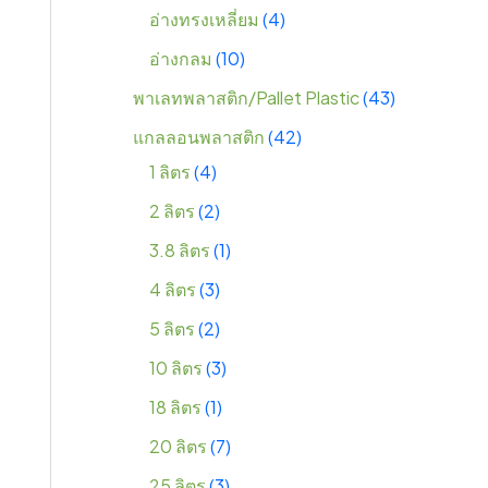
อ่างทรงเหลี่ยม
4
อ่างกลม
10
พาเลทพลาสติก/Pallet Plastic
43
แกลลอนพลาสติก
42
1 ลิตร
4
2 ลิตร
2
3.8 ลิตร
1
4 ลิตร
3
5 ลิตร
2
10 ลิตร
3
18 ลิตร
1
20 ลิตร
7
25 ลิตร
3