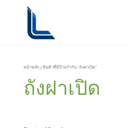
Sorted
Skip
by
latest
to
content
หน้าหลัก
/ สินค้าที่มีป้ายกำกับ “ถังฝาเปิด”
ถังฝาเปิด