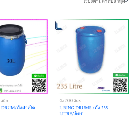
สติก
ถัง 200 ลิตร
 DRUM/ถังฝาเปิด
L RING DRUMS /ถัง 235
LITRE/ลิตร