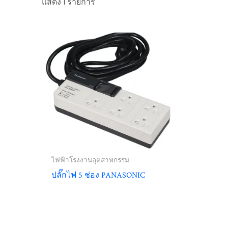
แสดง 1 รายการ
ไฟฟ้าโรงงานอุตสาหกรรม
ปลั๊กไฟ 5 ช่อง PANASONIC