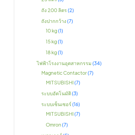
ถัง 200 ลิตร
2
ถังปากกว้าง
7
10 kg
1
15 kg
1
18 kg
1
ไฟฟ้าโรงงานอุตสาหกรรม
34
Magnetic Contactor
7
MITSUBISHI
7
ระบบอัตโนมัติ
3
ระบบเซ็นเซอร์
16
MITSUBISHI
7
Omron
7