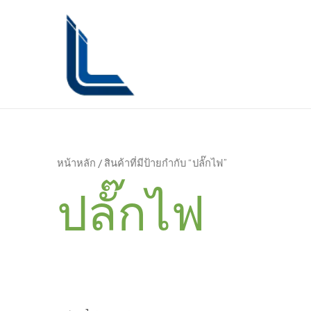
Skip
to
content
หน้าหลัก
/ สินค้าที่มีป้ายกำกับ “ปลั๊กไฟ”
ปลั๊กไฟ