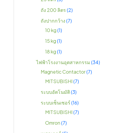
ถัง 200 ลิตร
2
ถังปากกว้าง
7
10 kg
1
15 kg
1
18 kg
1
ไฟฟ้าโรงงานอุตสาหกรรม
34
Magnetic Contactor
7
MITSUBISHI
7
ระบบอัตโนมัติ
3
ระบบเซ็นเซอร์
16
MITSUBISHI
7
Omron
7