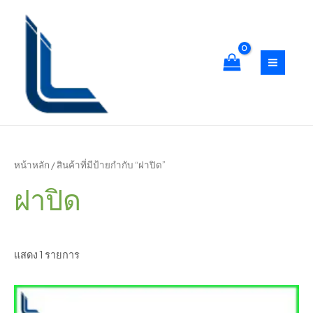
Skip
S
4
2
3
2
1
3
3
7
1
1
1
1
1
5
7
7
2
3
4
7
7
1
4
1
7
3
4
1
MAIN
to
e
สิ
สิ
สิ
สิ
สิ
สิ
สิ
สิ
สิ
สิ
สิ
สิ
0
สิ
สิ
สิ
สิ
สิ
สิ
สิ
สิ
6
2
4
สิ
4
3
5
MEN
content
a
น
น
น
น
น
น
น
น
น
น
น
น
สิ
น
น
น
น
น
น
น
น
สิ
สิ
สิ
น
สิ
สิ
สิ
r
ค้
ค้
ค้
ค้
ค้
ค้
ค้
ค้
ค้
ค้
ค้
ค้
น
ค้
ค้
ค้
ค้
ค้
ค้
ค้
ค้
น
น
น
ค้
น
น
น
c
า
า
า
า
า
า
า
า
า
า
า
า
ค้
า
า
า
า
า
า
า
า
ค้
ค้
ค้
า
ค้
ค้
ค้
h
า
า
า
า
า
า
า
หน้าหลัก
/ สินค้าที่มีป้ายกำกับ “ฝาปิด”
ฝาปิด
แสดง 1 รายการ