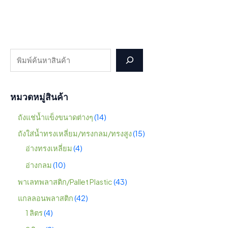
หมวดหมู่สินค้า
ถังแช่น้ำแข็งขนาดต่างๆ
14
ถังใส่น้ำทรงเหลี่ยม/ทรงกลม/ทรงสูง
15
อ่างทรงเหลี่ยม
4
อ่างกลม
10
พาเลทพลาสติก/Pallet Plastic
43
แกลลอนพลาสติก
42
1 ลิตร
4