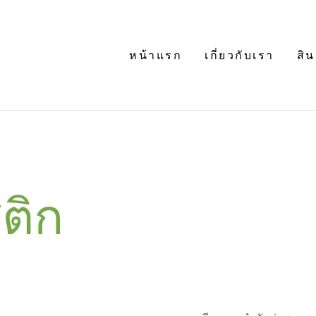
หน้าแรก
เกี่ยวกับเรา
สิน
ติก