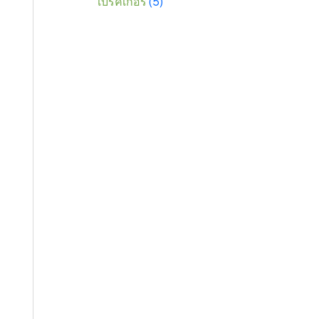
เบรคเกอร์
5