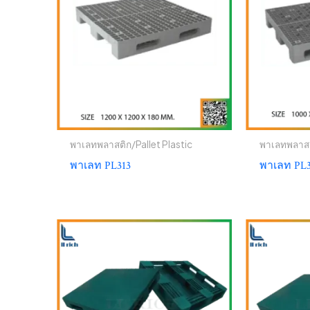
พาเลทพลาสติก/Pallet Plastic
พาเลทพลาสติ
พาเลท PL313
พาเลท PL3