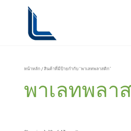
Sorted
Skip
by
latest
to
content
หน้าหลัก
/ สินค้าที่มีป้ายกำกับ “พาเลทพลาสติก”
พาเลทพลาส