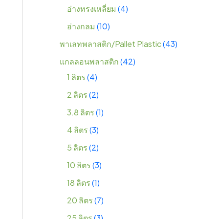
อ่างทรงเหลี่ยม
4
อ่างกลม
10
พาเลทพลาสติก/Pallet Plastic
43
แกลลอนพลาสติก
42
1 ลิตร
4
2 ลิตร
2
3.8 ลิตร
1
4 ลิตร
3
5 ลิตร
2
10 ลิตร
3
18 ลิตร
1
20 ลิตร
7
25 ลิตร
3