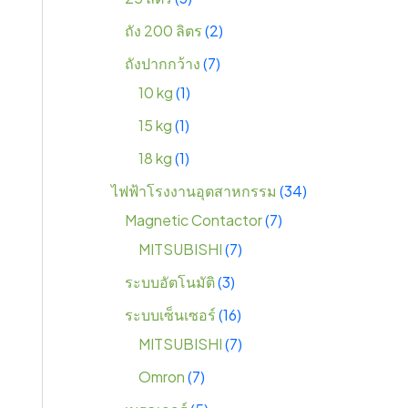
ถัง 200 ลิตร
2
ถังปากกว้าง
7
10 kg
1
15 kg
1
18 kg
1
ไฟฟ้าโรงงานอุตสาหกรรม
34
Magnetic Contactor
7
MITSUBISHI
7
ระบบอัตโนมัติ
3
ระบบเซ็นเซอร์
16
MITSUBISHI
7
Omron
7