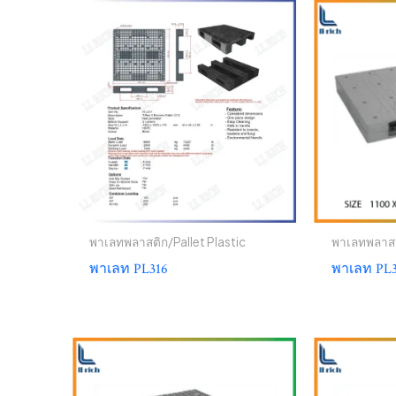
พาเลทพลาสติก/Pallet Plastic
พาเลทพลาสติ
พาเลท PL316
พาเลท PL3