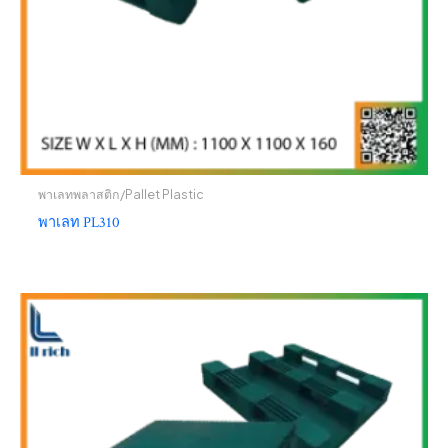
พาเลทพลาสติก/Pallet Plastic
พาเลท PL310