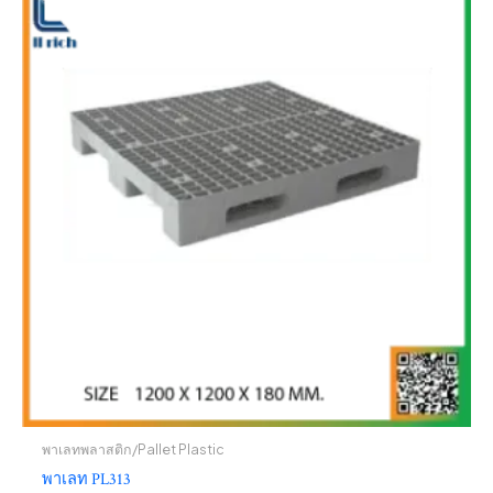
พาเลทพลาสติก/Pallet Plastic
พาเลท PL313