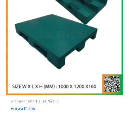
พาเลทพลาสติก/Pallet Plastic
พาเลท PL308