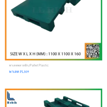
พาเลทพลาสติก/Pallet Plastic
พาเลท PL309