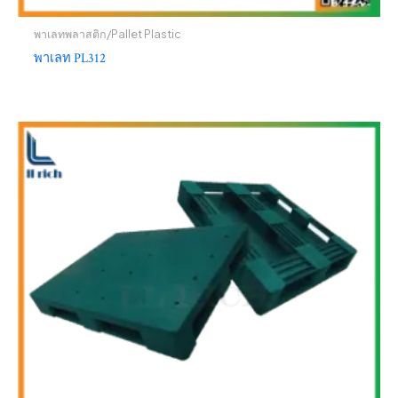
พาเลทพลาสติก/Pallet Plastic
พาเลท PL312