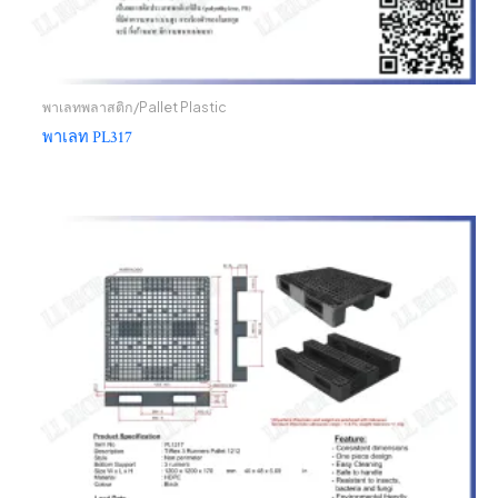
พาเลทพลาสติก/Pallet Plastic
พาเลท PL317