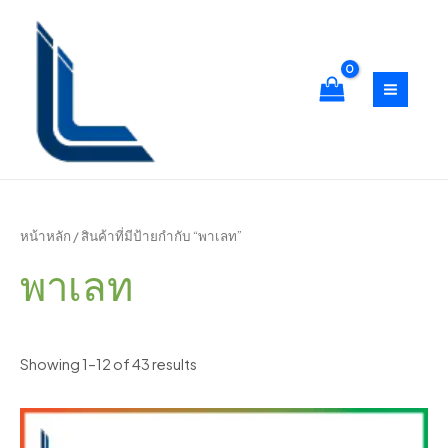
Sorted
Skip
S
4
2
3
2
1
3
3
7
1
1
1
1
1
5
7
7
2
3
4
7
7
1
4
1
7
3
4
1
MAIN
by
latest
to
e
สิ
สิ
สิ
สิ
สิ
สิ
สิ
สิ
สิ
สิ
สิ
สิ
0
สิ
สิ
สิ
สิ
สิ
สิ
สิ
สิ
6
2
4
สิ
4
3
5
MEN
content
a
น
น
น
น
น
น
น
น
น
น
น
น
สิ
น
น
น
น
น
น
น
น
สิ
สิ
สิ
น
สิ
สิ
สิ
r
ค้
ค้
ค้
ค้
ค้
ค้
ค้
ค้
ค้
ค้
ค้
ค้
น
ค้
ค้
ค้
ค้
ค้
ค้
ค้
ค้
น
น
น
ค้
น
น
น
c
า
า
า
า
า
า
า
า
า
า
า
า
ค้
า
า
า
า
า
า
า
า
ค้
ค้
ค้
า
ค้
ค้
ค้
h
า
า
า
า
า
า
า
หน้าหลัก
/ สินค้าที่มีป้ายกำกับ “พาเลท”
พาเลท
Showing 1–12 of 43 results