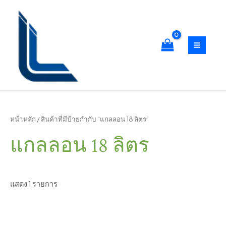
Skip
S
4
2
3
2
1
3
3
7
1
1
1
1
1
5
7
7
2
3
4
7
7
1
4
1
7
3
4
1
MAIN
to
e
สิ
สิ
สิ
สิ
สิ
สิ
สิ
สิ
สิ
สิ
สิ
สิ
0
สิ
สิ
สิ
สิ
สิ
สิ
สิ
สิ
6
2
4
สิ
4
3
5
MEN
content
a
น
น
น
น
น
น
น
น
น
น
น
น
สิ
น
น
น
น
น
น
น
น
สิ
สิ
สิ
น
สิ
สิ
สิ
r
ค้
ค้
ค้
ค้
ค้
ค้
ค้
ค้
ค้
ค้
ค้
ค้
น
ค้
ค้
ค้
ค้
ค้
ค้
ค้
ค้
น
น
น
ค้
น
น
น
c
า
า
า
า
า
า
า
า
า
า
า
า
ค้
า
า
า
า
า
า
า
า
ค้
ค้
ค้
า
ค้
ค้
ค้
h
า
า
า
า
า
า
า
หน้าหลัก
/ สินค้าที่มีป้ายกำกับ “แกลลอน 18 ลิตร”
แกลลอน 18 ลิตร
แสดง 1 รายการ