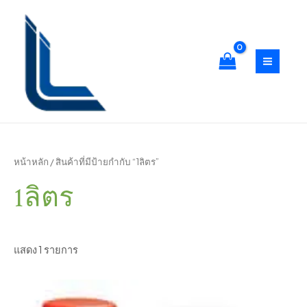
Skip
S
4
2
3
2
1
3
3
7
1
1
1
1
1
5
7
7
2
3
4
7
7
1
4
1
7
3
4
1
MAIN
to
e
สิ
สิ
สิ
สิ
สิ
สิ
สิ
สิ
สิ
สิ
สิ
สิ
0
สิ
สิ
สิ
สิ
สิ
สิ
สิ
สิ
6
2
4
สิ
4
3
5
MEN
content
a
น
น
น
น
น
น
น
น
น
น
น
น
สิ
น
น
น
น
น
น
น
น
สิ
สิ
สิ
น
สิ
สิ
สิ
r
ค้
ค้
ค้
ค้
ค้
ค้
ค้
ค้
ค้
ค้
ค้
ค้
น
ค้
ค้
ค้
ค้
ค้
ค้
ค้
ค้
น
น
น
ค้
น
น
น
c
า
า
า
า
า
า
า
า
า
า
า
า
ค้
า
า
า
า
า
า
า
า
ค้
ค้
ค้
า
ค้
ค้
ค้
h
า
า
า
า
า
า
า
หน้าหลัก
/ สินค้าที่มีป้ายกำกับ “1ลิตร”
1ลิตร
แสดง 1 รายการ