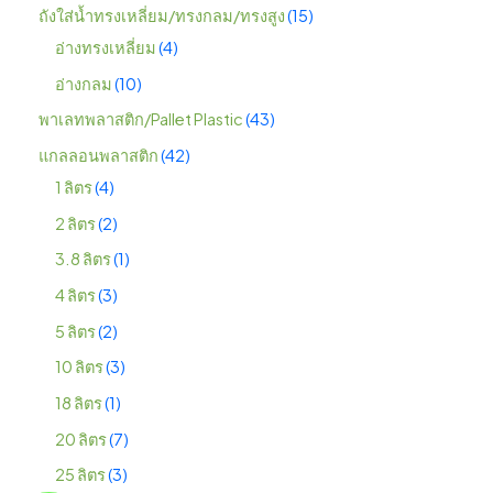
ถังใส่น้ำทรงเหลี่ยม/ทรงกลม/ทรงสูง
15
อ่างทรงเหลี่ยม
4
อ่างกลม
10
พาเลทพลาสติก/Pallet Plastic
43
แกลลอนพลาสติก
42
1 ลิตร
4
2 ลิตร
2
3.8 ลิตร
1
4 ลิตร
3
5 ลิตร
2
10 ลิตร
3
18 ลิตร
1
20 ลิตร
7
25 ลิตร
3