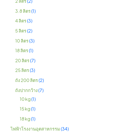
2 ลิตร
2
3.8 ลิตร
1
4 ลิตร
3
5 ลิตร
2
10 ลิตร
3
18 ลิตร
1
20 ลิตร
7
25 ลิตร
3
ถัง 200 ลิตร
2
ถังปากกว้าง
7
10 kg
1
15 kg
1
18 kg
1
ไฟฟ้าโรงงานอุตสาหกรรม
34