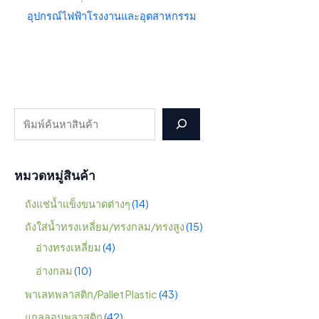
อุปกรณ์ไฟฟ้าโรงงานและอุตสาหกรรม
หมวดหมู่สินค้า
ถังแช่น้ำแข็งขนาดต่างๆ
14
ถังใส่น้ำทรงเหลี่ยม/ทรงกลม/ทรงสูง
15
อ่างทรงเหลี่ยม
4
อ่างกลม
10
พาเลทพลาสติก/Pallet Plastic
43
แกลลอนพลาสติก
42