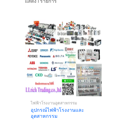
แสดง 1 รายการ
ไฟฟ้าโรงงานอุตสาหกรรม
อุปกรณ์ไฟฟ้าโรงงานและ
อุตสาหกรรม