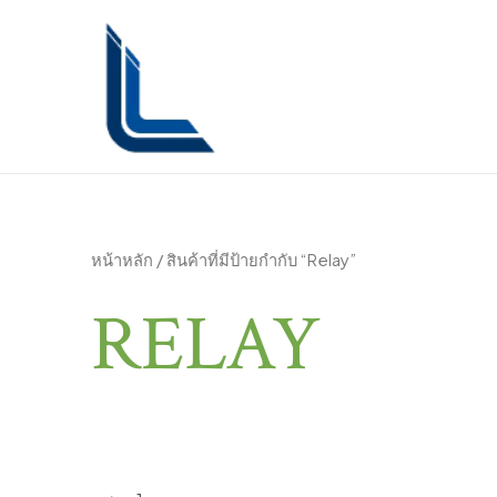
Skip
to
content
หน้าหลัก
/ สินค้าที่มีป้ายกำกับ “Relay”
RELAY