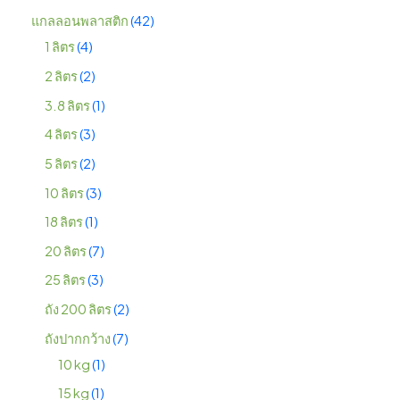
แกลลอนพลาสติก
42
1 ลิตร
4
2 ลิตร
2
3.8 ลิตร
1
4 ลิตร
3
5 ลิตร
2
10 ลิตร
3
18 ลิตร
1
20 ลิตร
7
25 ลิตร
3
ถัง 200 ลิตร
2
ถังปากกว้าง
7
10 kg
1
15 kg
1