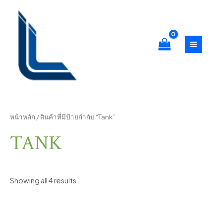
Sorted
Skip
S
4
2
3
2
1
3
3
7
1
1
1
1
1
5
7
7
2
3
4
7
7
1
4
1
7
3
4
1
MAIN
by
latest
to
e
สิ
สิ
สิ
สิ
สิ
สิ
สิ
สิ
สิ
สิ
สิ
สิ
0
สิ
สิ
สิ
สิ
สิ
สิ
สิ
สิ
6
2
4
สิ
4
3
5
MEN
content
a
น
น
น
น
น
น
น
น
น
น
น
น
สิ
น
น
น
น
น
น
น
น
สิ
สิ
สิ
น
สิ
สิ
สิ
r
ค้
ค้
ค้
ค้
ค้
ค้
ค้
ค้
ค้
ค้
ค้
ค้
น
ค้
ค้
ค้
ค้
ค้
ค้
ค้
ค้
น
น
น
ค้
น
น
น
c
า
า
า
า
า
า
า
า
า
า
า
า
ค้
า
า
า
า
า
า
า
า
ค้
ค้
ค้
า
ค้
ค้
ค้
h
า
า
า
า
า
า
า
หน้าหลัก
/ สินค้าที่มีป้ายกำกับ “Tank”
TANK
Showing all 4 results