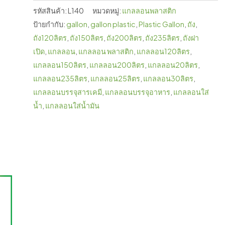
รหัสสินค้า:
L140
หมวดหมู่:
แกลลอนพลาสติก
ป้ายกำกับ:
gallon
,
gallon plastic
,
Plastic Gallon
,
ถัง
,
ถัง120ลิตร
,
ถัง150ลิตร
,
ถัง200ลิตร
,
ถัง235ลิตร
,
ถังฝา
เปิด
,
แกลลอน
,
แกลลอน พลาสติก
,
แกลลอน120ลิตร
,
แกลลอน150ลิตร
,
แกลลอน200ลิตร
,
แกลลอน20ลิตร
,
แกลลอน235ลิตร
,
แกลลอน25ลิตร
,
แกลลอน30ลิตร
,
แกลลอนบรรจุสารเคมี
,
แกลลอนบรรจุอาหาร
,
แกลลอนใส่
น้ำ
,
แกลลอนใส่น้ำมัน