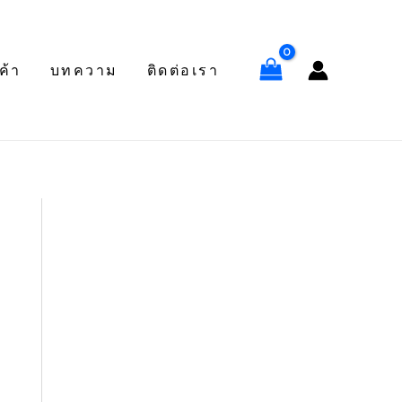
ค้า
บทความ
ติดต่อเรา