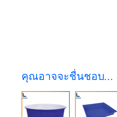
คุณอาจจะชื่นชอบ…