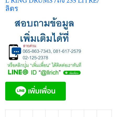
L RING DRUMS /ถัง 235 LITRE/
ลิตร