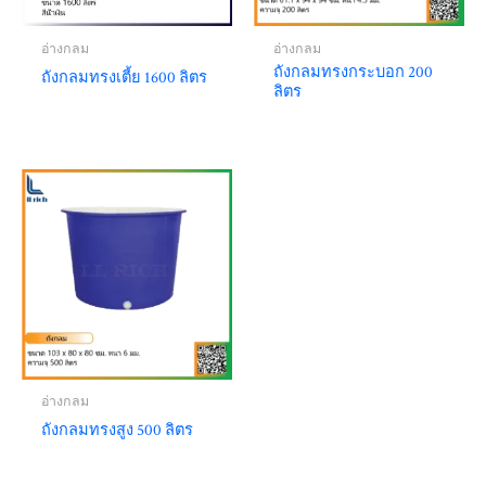
อ่างกลม
อ่างกลม
ถังกลมทรงกระบอก 200
ถังกลมทรงเตี้ย 1600 ลิตร
ลิตร
อ่างกลม
ถังกลมทรงสูง 500 ลิตร