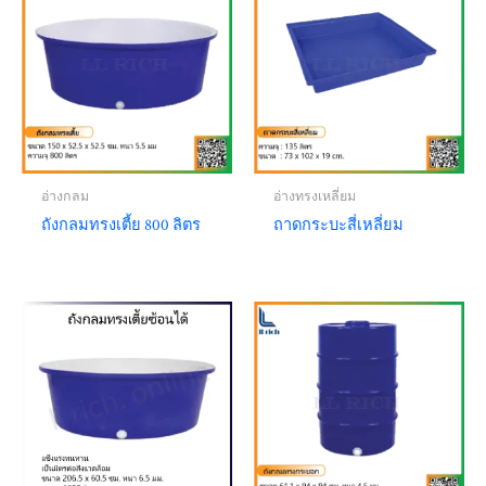
อ่างกลม
อ่างทรงเหลี่ยม
ถังกลมทรงเตี้ย 800 ลิตร
ถาดกระบะสี่เหลี่ยม