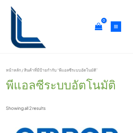
Sorted
Skip
S
4
2
3
2
1
3
3
7
1
1
1
1
1
5
7
7
2
3
4
7
7
1
4
1
7
3
4
1
MAIN
by
latest
to
e
สิ
สิ
สิ
สิ
สิ
สิ
สิ
สิ
สิ
สิ
สิ
สิ
0
สิ
สิ
สิ
สิ
สิ
สิ
สิ
สิ
6
2
4
สิ
4
3
5
MEN
content
a
น
น
น
น
น
น
น
น
น
น
น
น
สิ
น
น
น
น
น
น
น
น
สิ
สิ
สิ
น
สิ
สิ
สิ
r
ค้
ค้
ค้
ค้
ค้
ค้
ค้
ค้
ค้
ค้
ค้
ค้
น
ค้
ค้
ค้
ค้
ค้
ค้
ค้
ค้
น
น
น
ค้
น
น
น
c
า
า
า
า
า
า
า
า
า
า
า
า
ค้
า
า
า
า
า
า
า
า
ค้
ค้
ค้
า
ค้
ค้
ค้
h
า
า
า
า
า
า
า
หน้าหลัก
/ สินค้าที่มีป้ายกำกับ “พีแอลซีระบบอัตโนมัติ”
พีแอลซีระบบอัตโนมัติ
Showing all 2 results